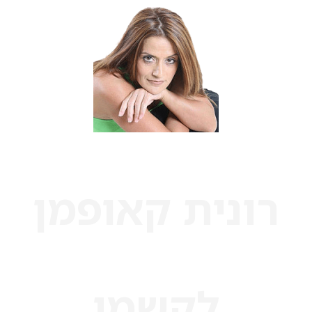
רונית קאופמן
לקשמי